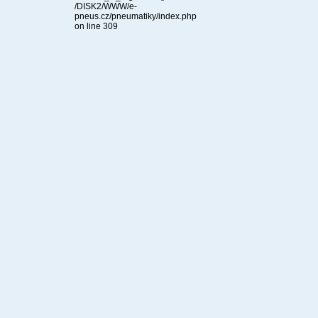
/DISK2/WWW/e-
pneus.cz/pneumatiky/index.php
on line 309