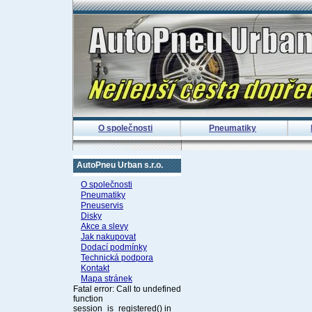
O společnosti
Pneumatiky
AutoPneu Urban s.r.o.
O společnosti
Pneumatiky
Pneuservis
Disky
Akce a slevy
Jak nakupovat
Dodací podmínky
Technická podpora
Kontakt
Mapa stránek
Fatal error: Call to undefined
function
session_is_registered() in